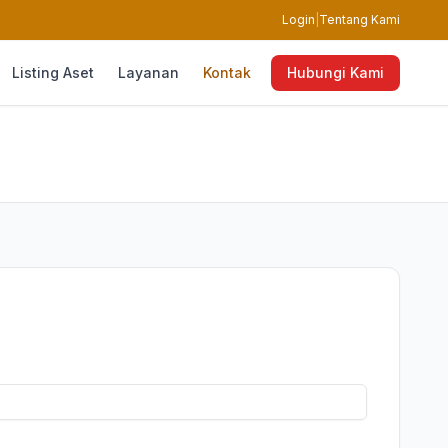
Login
|
Tentang Kami
Listing Aset
Layanan
Kontak
Hubungi Kami