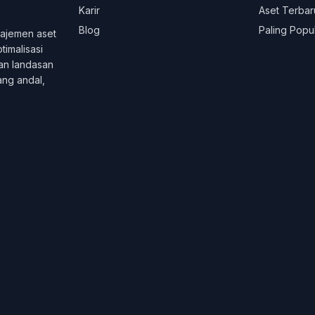
Karir
Aset Terbar
Blog
Paling Popu
ajemen aset
imalisasi
an landasan
ang andal,