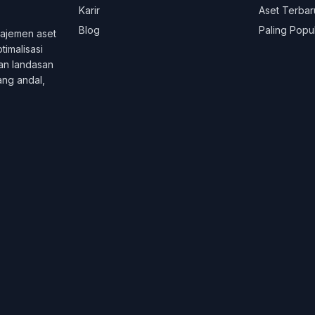
Karir
Aset Terbar
Blog
Paling Popu
ajemen aset
imalisasi
an landasan
ang andal,