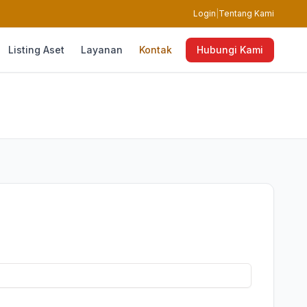
Login
|
Tentang Kami
Listing Aset
Layanan
Kontak
Hubungi Kami